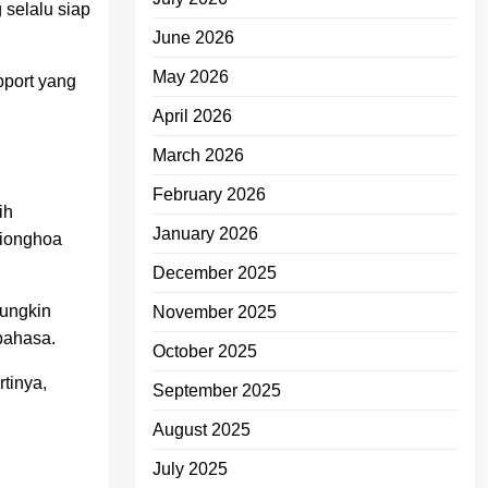
selalu siap
June 2026
May 2026
pport yang
April 2026
March 2026
February 2026
ih
January 2026
Tionghoa
December 2025
mungkin
November 2025
bahasa.
October 2025
Artinya,
September 2025
August 2025
July 2025