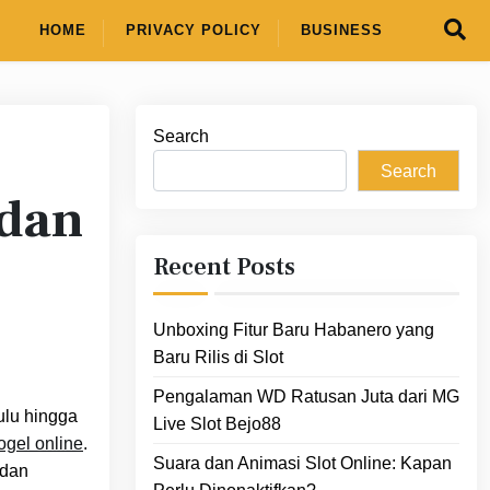
HOME
PRIVACY POLICY
BUSINESS
Search
Search
 dan
Recent Posts
Unboxing Fitur Baru Habanero yang
Baru Rilis di Slot
Pengalaman WD Ratusan Juta dari MG
dulu hingga
Live Slot Bejo88
ogel online
.
Suara dan Animasi Slot Online: Kapan
 dan