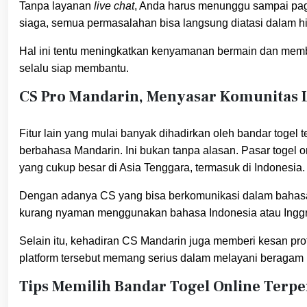
Tanpa layanan
live chat
, Anda harus menunggu sampai pag
siaga, semua permasalahan bisa langsung diatasi dalam hi
Hal ini tentu meningkatkan kenyamanan bermain dan memb
selalu siap membantu.
CS Pro Mandarin, Menyasar Komunitas 
Fitur lain yang mulai banyak dihadirkan oleh bandar togel 
berbahasa Mandarin. Ini bukan tanpa alasan. Pasar togel o
yang cukup besar di Asia Tenggara, termasuk di Indonesia.
Dengan adanya CS yang bisa berkomunikasi dalam bahasa M
kurang nyaman menggunakan bahasa Indonesia atau Inggri
Selain itu, kehadiran CS Mandarin juga memberi kesan pro
platform tersebut memang serius dalam melayani beragam
Tips Memilih Bandar Togel Online Terp