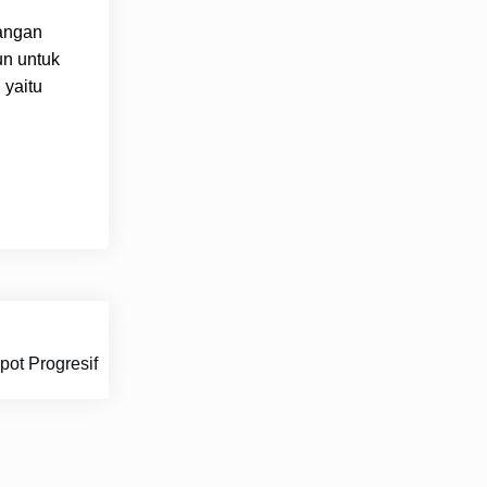
angan
un untuk
 yaitu
ot Progresif