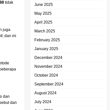
88
tidak
June 2025
May 2025
April 2025
n juga
March 2025
M, dan ini
February 2025
January 2025
December 2024
etode
November 2024
 beberapa
October 2024
September 2024
August 2024
do dan
July 2024
rsebut dan