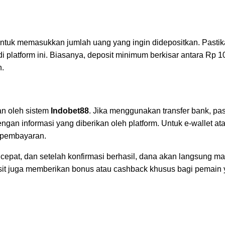
ntuk memasukkan jumlah uang yang ingin didepositkan. Pasti
platform ini. Biasanya, deposit minimum berkisar antara Rp 1
h.
kan oleh sistem
Indobet88
. Jika menggunakan transfer bank, pa
an informasi yang diberikan oleh platform. Untuk e-wallet at
n pembayaran.
cepat, dan setelah konfirmasi berhasil, dana akan langsung m
it juga memberikan bonus atau cashback khusus bagi pemain