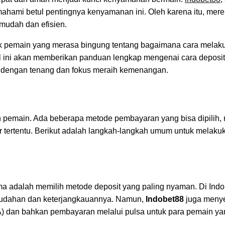
emahami betul pentingnya kenyamanan ini. Oleh karena itu, mer
mudah dan efisien.
k pemain yang merasa bingung tentang bagaimana cara melak
el ini akan memberikan panduan lengkap mengenai cara deposi
n dengan tenang dan fokus meraih kemenangan.
emain. Ada beberapa metode pembayaran yang bisa dipilih, m
er tertentu. Berikut adalah langkah-langkah umum untuk melaku
ma adalah memilih metode deposit yang paling nyaman. Di Indo
kemudahan dan keterjangkauannya. Namun,
Indobet88
juga meny
A) dan bahkan pembayaran melalui pulsa untuk para pemain ya