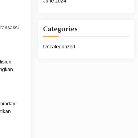
June 2024
Categories
transaksi
Uncategorized
isien.
ingkan
ghindari
tikan