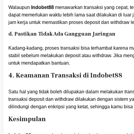
Walaupun
Indobet88
menawarkan transaksi yang cepat, teta
dapat memerlukan waktu lebih lama saat dilakukan di luar j
jam kerja untuk memastikan proses deposit dan withdraw le
d.
Pastikan Tidak Ada Gangguan Jaringan
Kadang-kadang, proses transaksi bisa terhambat karena masa
stabil sebelum melakukan deposit atau withdraw. Jika me
untuk mendapatkan bantuan.
4.
Keamanan Transaksi di Indobet88
Satu hal yang tidak boleh dilupakan dalam melakukan tra
transaksi deposit dan withdraw dilakukan dengan sistem 
dilindungi dengan enkripsi yang ketat, sehingga kamu bi
Kesimpulan