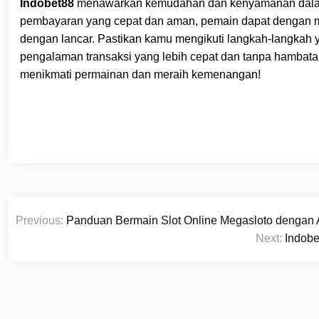
Indobet88
menawarkan kemudahan dan kenyamanan dalam 
pembayaran yang cepat dan aman, pemain dapat dengan
dengan lancar. Pastikan kamu mengikuti langkah-langkah y
pengalaman transaksi yang lebih cepat dan tanpa hambatan
menikmati permainan dan meraih kemenangan!
Post
Previous:
Panduan Bermain Slot Online Megasloto denga
navigation
Next:
Indobe