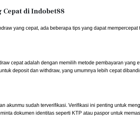
 Cepat di Indobet88
draw yang cepat, ada beberapa tips yang dapat mempercepat 
hdraw cepat adalah dengan memilih metode pembayaran yang ef
untuk deposit dan withdraw, yang umumnya lebih cepat diband
n akunmu sudah terverifikasi. Verifikasi ini penting untuk men
inta dokumen identitas seperti KTP atau paspor untuk memas