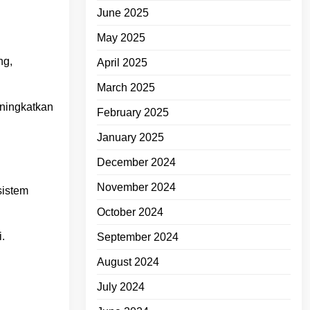
June 2025
May 2025
ng,
April 2025
March 2025
eningkatkan
February 2025
January 2025
December 2024
November 2024
sistem
October 2024
.
September 2024
August 2024
July 2024