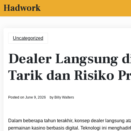
Hadwork
Skip
to
content
Uncategorized
Dealer Langsung di
Tarik dan Risiko Pr
Posted on
June 9, 2026
by
Billy Walters
Dalam beberapa tahun terakhir, konsep dealer langsung a
permainan kasino berbasis digital. Teknologi ini menghadi