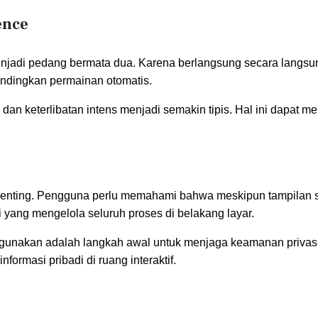
ence
 menjadi pedang bermata dua. Karena berlangsung secara langsu
ndingkan permainan otomatis.
 dan keterlibatan intens menjadi semakin tipis. Hal ini dapat m
gat penting. Pengguna perlu memahami bahwa meskipun tampilan 
ogi yang mengelola seluruh proses di belakang layar.
gunakan adalah langkah awal untuk menjaga keamanan privasi
ormasi pribadi di ruang interaktif.