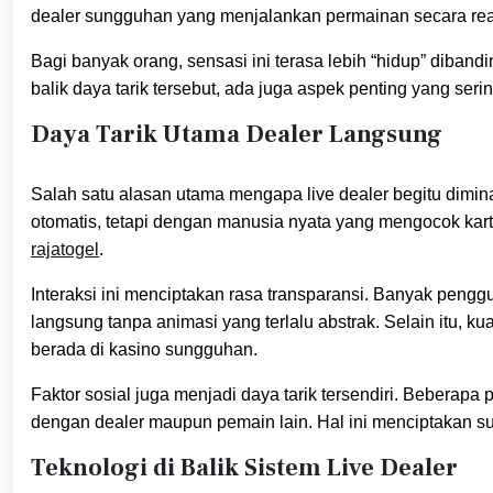
dealer sungguhan yang menjalankan permainan secara real
Bagi banyak orang, sensasi ini terasa lebih “hidup” diban
balik daya tarik tersebut, ada juga aspek penting yang ser
Daya Tarik Utama Dealer Langsung
Salah satu alasan utama mengapa live dealer begitu dimina
otomatis, tetapi dengan manusia nyata yang mengocok kar
rajatogel
.
Interaksi ini menciptakan rasa transparansi. Banyak peng
langsung tanpa animasi yang terlalu abstrak. Selain itu, 
berada di kasino sungguhan.
Faktor sosial juga menjadi daya tarik tersendiri. Beberap
dengan dealer maupun pemain lain. Hal ini menciptakan su
Teknologi di Balik Sistem Live Dealer