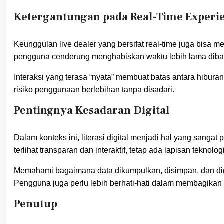
Ketergantungan pada Real-Time Experi
Keunggulan live dealer yang bersifat real-time juga bisa
pengguna cenderung menghabiskan waktu lebih lama diba
Interaksi yang terasa “nyata” membuat batas antara hiburan
risiko penggunaan berlebihan tanpa disadari.
Pentingnya Kesadaran Digital
Dalam konteks ini, literasi digital menjadi hal yang san
terlihat transparan dan interaktif, tetap ada lapisan teknol
Memahami bagaimana data dikumpulkan, disimpan, dan di
Pengguna juga perlu lebih berhati-hati dalam membagikan inf
Penutup