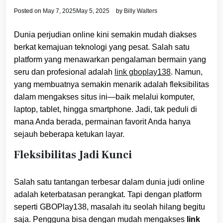
Posted on
May 7, 2025
May 5, 2025
by
Billy Walters
Dunia perjudian online kini semakin mudah diakses
berkat kemajuan teknologi yang pesat. Salah satu
platform yang menawarkan pengalaman bermain yang
seru dan profesional adalah
link gboplay138
. Namun,
yang membuatnya semakin menarik adalah fleksibilitas
dalam mengakses situs ini—baik melalui komputer,
laptop, tablet, hingga smartphone. Jadi, tak peduli di
mana Anda berada, permainan favorit Anda hanya
sejauh beberapa ketukan layar.
Fleksibilitas Jadi Kunci
Salah satu tantangan terbesar dalam dunia judi online
adalah keterbatasan perangkat. Tapi dengan platform
seperti GBOPlay138, masalah itu seolah hilang begitu
saja. Pengguna bisa dengan mudah mengakses
link