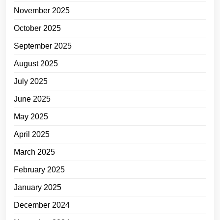
November 2025
October 2025
September 2025
August 2025
July 2025
June 2025
May 2025
April 2025
March 2025
February 2025
January 2025
December 2024