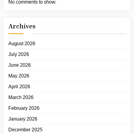
No comments to show.
Archives
August 2026
July 2026
June 2026
May 2026
April 2026
March 2026
February 2026
January 2026
December 2025