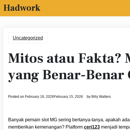
Hadwork
Skip
to
content
Uncategorized
Mitos atau Fakta?
yang Benar-Benar 
Posted on
February 18, 2026
February 15, 2026
by
Billy Walters
Banyak pemain slot MG sering bertanya-tanya, apakah ada
memberikan kemenangan? Platform
ceri123
menjadi tempat