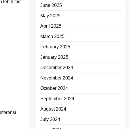
lebih fair.
June 2025
May 2025
April 2025
March 2025
February 2025
January 2025
December 2024
November 2024
October 2024
September 2024
August 2024
eferensi
July 2024