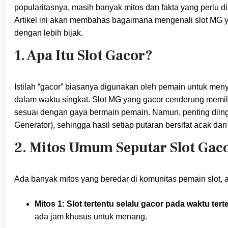
popularitasnya, masih banyak mitos dan fakta yang perlu 
Artikel ini akan membahas bagaimana mengenali slot MG ya
dengan lebih bijak.
1. Apa Itu Slot Gacor?
Istilah “gacor” biasanya digunakan oleh pemain untuk me
dalam waktu singkat. Slot MG yang gacor cenderung memiliki 
sesuai dengan gaya bermain pemain. Namun, penting di
Generator), sehingga hasil setiap putaran bersifat acak dan 
2. Mitos Umum Seputar Slot Gac
Ada banyak mitos yang beredar di komunitas pemain slot, an
Mitos 1: Slot tertentu selalu gacor pada waktu tert
ada jam khusus untuk menang.