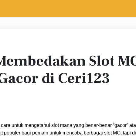
 Membedakan Slot M
Gacor di Ceri123
 cara untuk mengetahui slot mana yang benar-benar “gacor” a
 populer bagi pemain untuk mencoba berbagai slot MG, tapi di