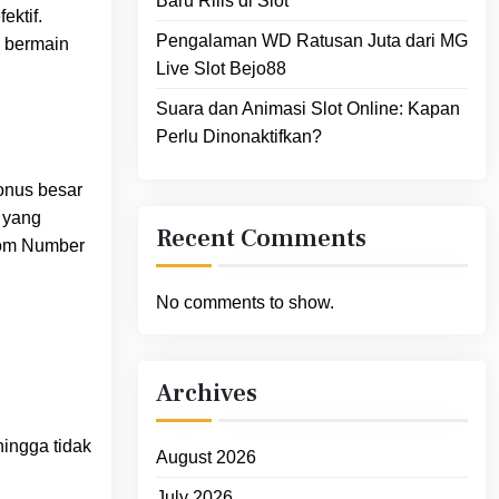
Baru Rilis di Slot
ektif.
Pengalaman WD Ratusan Juta dari MG
a bermain
Live Slot Bejo88
Suara dan Animasi Slot Online: Kapan
Perlu Dinonaktifkan?
onus besar
s yang
Recent Comments
dom Number
No comments to show.
Archives
ingga tidak
August 2026
July 2026