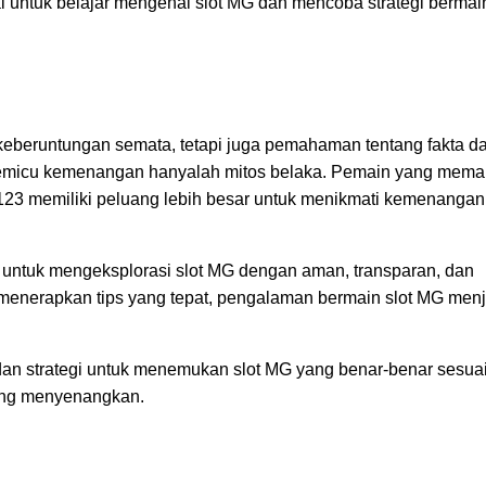
al untuk belajar mengenal slot MG dan mencoba strategi bermai
beruntungan semata, tetapi juga pemahaman tentang fakta dan
ar memicu kemenangan hanyalah mitos belaka. Pemain yang mem
ri123 memiliki peluang lebih besar untuk menikmati kemenanga
untuk mengeksplorasi slot MG dengan aman, transparan, dan
enerapkan tips yang tepat, pengalaman bermain slot MG menja
dan strategi untuk menemukan slot MG yang benar-benar sesua
yang menyenangkan.