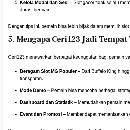
Kelola Modal dan Sesi
– Slot gacor tidak selalu me
durasi bermain.
Dengan tips ini, pemain bisa lebih bijak dalam memilih slo
5. Mengapa Ceri123 Jadi Tempat 
Ceri123 menawarkan berbagai keunggulan bagi pemain yang
Beragam Slot MG Populer
– Dari Buffalo King hing
transparan.
Mode Demo
– Pemain bisa mencoba berbagai strategi 
Dashboard dan Statistik
– Memudahkan pemain mema
Event dan Promosi
– Member dapat memanfaatkan e