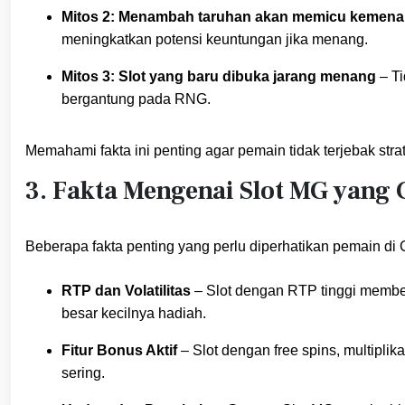
Mitos 2: Menambah taruhan akan memicu kemen
meningkatkan potensi keuntungan jika menang.
Mitos 3: Slot yang baru dibuka jarang menang
– Ti
bergantung pada RNG.
Memahami fakta ini penting agar pemain tidak terjebak stra
3. Fakta Mengenai Slot MG yang
Beberapa fakta penting yang perlu diperhatikan pemain di C
RTP dan Volatilitas
– Slot dengan RTP tinggi member
besar kecilnya hadiah.
Fitur Bonus Aktif
– Slot dengan free spins, multipl
sering.