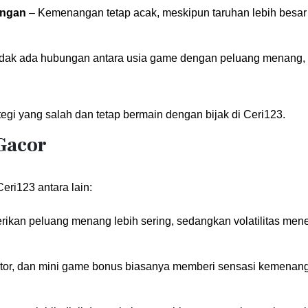
angan
– Kemenangan tetap acak, meskipun taruhan lebih besar
dak ada hubungan antara usia game dengan peluang menang,
tegi yang salah dan tetap bermain dengan bijak di Ceri123.
 Gacor
eri123 antara lain:
ikan peluang menang lebih sering, sedangkan volatilitas men
ikator, dan mini game bonus biasanya memberi sensasi kemenan