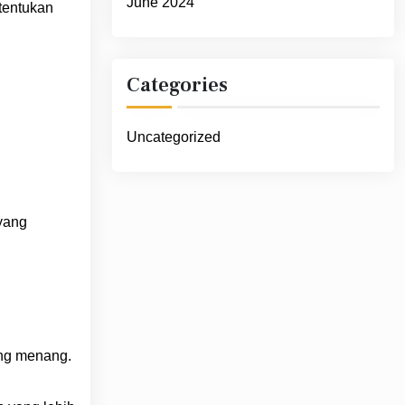
June 2024
tentukan
Categories
Uncategorized
 yang
ang menang.