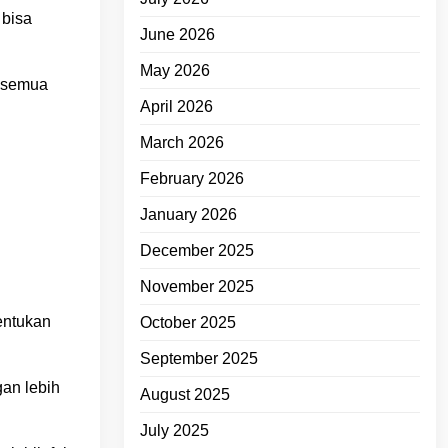
 bisa
June 2026
May 2026
 semua
April 2026
March 2026
February 2026
January 2026
December 2025
November 2025
entukan
October 2025
September 2025
gan lebih
August 2025
July 2025