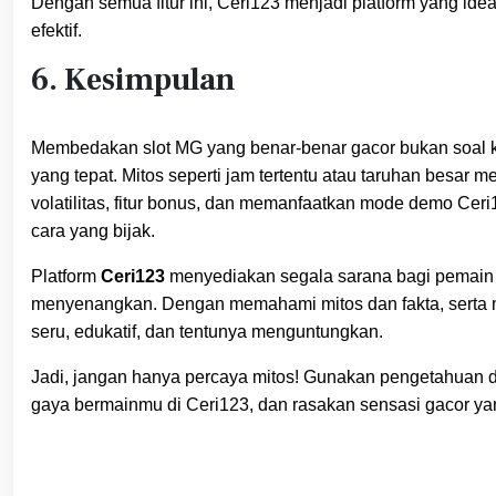
Dengan semua fitur ini, Ceri123 menjadi platform yang ide
efektif.
6. Kesimpulan
Membedakan slot MG yang benar-benar gacor bukan soal ke
yang tepat. Mitos seperti jam tertentu atau taruhan bes
volatilitas, fitur bonus, dan memanfaatkan mode demo Ce
cara yang bijak.
Platform
Ceri123
menyediakan segala sarana bagi pemain 
menyenangkan. Dengan memahami mitos dan fakta, serta m
seru, edukatif, dan tentunya menguntungkan.
Jadi, jangan hanya percaya mitos! Gunakan pengetahuan 
gaya bermainmu di Ceri123, dan rasakan sensasi gacor 