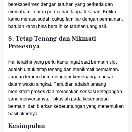
bereksperimen dengan taruhan yang berbeda dan
memahami aturan permainan tanpa tekanan. Ketika
kamu merasa sudah cukup familiar dengan permainan,
barulah kamu bisa beralih ke taruhan uang asli.
8. Tetap Tenang dan Nikmati
Prosesnya
Hal terakhir yang perlu kamu ingat saat bermain slot
adalah untuk tetap tenang dan menikmati permainan.
Jangan terburu-buru mengejar kemenangan besar
dalam waktu singkat. Perjudian adalah tentang
menikmati proses dan merasakan sensasi ketegangan
yang menyertainya. Fokuslah pada kesenangan
bermain, dan biarkan keberuntungan yang menentukan
hasil akhirnya.
Kesimpulan