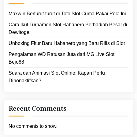
Maxwin Berturut-turut di Toto Slot Cuma Pakai Pola Ini
Cara Ikut Turnamen Slot Habanero Berhadiah Besar di
Dewitogel
Unboxing Fitur Baru Habanero yang Baru Rilis di Slot
Pengalaman WD Ratusan Juta dari MG Live Slot
Bejo88
Suara dan Animasi Slot Online: Kapan Perlu
Dinonaktifkan?
Recent Comments
No comments to show.