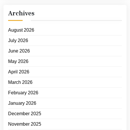
Archives
August 2026
July 2026
June 2026
May 2026
April 2026
March 2026
February 2026
January 2026
December 2025
November 2025