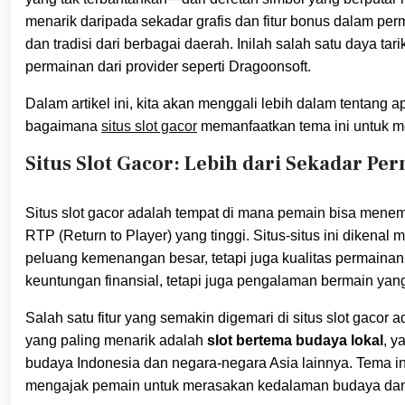
menarik daripada sekadar grafis dan fitur bonus dalam per
dan tradisi dari berbagai daerah. Inilah salah satu daya tar
permainan dari provider seperti Dragoonsoft.
Dalam artikel ini, kita akan menggali lebih dalam tentang a
bagaimana
situs slot gacor
memanfaatkan tema ini untuk 
Situs Slot Gacor: Lebih dari Sekadar Pe
Situs slot gacor adalah tempat di mana pemain bisa menem
RTP (Return to Player) yang tinggi. Situs-situs ini diken
peluang kemenangan besar, tetapi juga kualitas permaina
keuntungan finansial, tetapi juga pengalaman bermain y
Salah satu fitur yang semakin digemari di situs slot gacor
yang paling menarik adalah
slot bertema budaya lokal
, y
budaya Indonesia dan negara-negara Asia lainnya. Tema in
mengajak pemain untuk merasakan kedalaman budaya dan tr