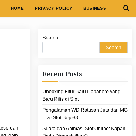
HOME
PRIVACY POLICY
BUSINESS
Search
Search
Recent Posts
Unboxing Fitur Baru Habanero yang
Baru Rilis di Slot
Pengalaman WD Ratusan Juta dari MG
Live Slot Bejo88
 keseruan
Suara dan Animasi Slot Online: Kapan
ng lebih