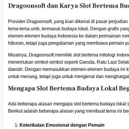
Dragoonsoft dan Karya Slot Bertema Bu
Provider Dragoonsoft, yang kian dikenal di pasar perjudia
tema-tema unik, termasuk budaya lokal. Dengan grafis y
elemen-elemen budaya Indonesia ke dalam permainan merek
hiburan, tetapi juga pengalaman yang membawa pemain pa
Misalnya, Dragoonsoft memiliki slot bertema mitologi Indo
menemukan simbol-simbol seperti Garuda, Ratu Laut Selat
daerah. Dengan memasukkan elemen-elemen budaya ini k
untuk menang, tetapi juga untuk mengenal dan mengharga
Mengapa Slot Bertema Budaya Lokal Be
Ada beberapa alasan mengapa slot bertema budaya lokal sema
Berikut adalah beberapa alasan yang membuat tema ini beg
Keterikatan Emosional dengan Pemain