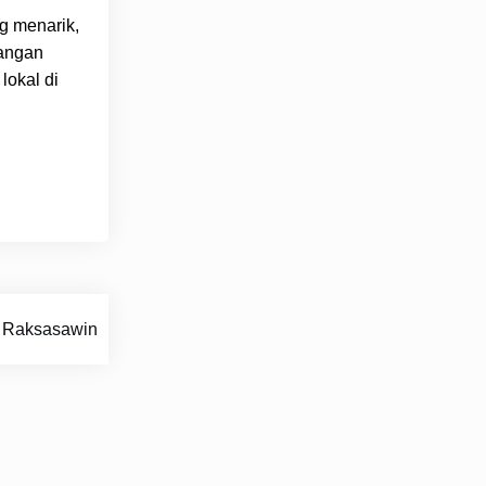
g menarik,
langan
lokal di
i Raksasawin