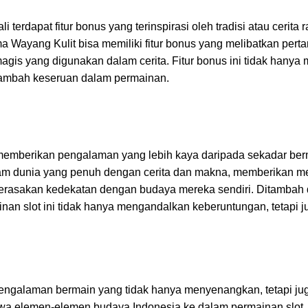
terdapat fitur bonus yang terinspirasi oleh tradisi atau cerita r
a Wayang Kulit bisa memiliki fitur bonus yang melibatkan pert
gis yang digunakan dalam cerita. Fitur bonus ini tidak hanya
nambah keseruan dalam permainan.
al memberikan pengalaman yang lebih kaya daripada sekadar be
lam dunia yang penuh dengan cerita dan makna, memberikan m
merasakan kedekatan dengan budaya mereka sendiri. Ditambah
inan slot ini tidak hanya mengandalkan keberuntungan, tetapi j
 pengalaman bermain yang tidak hanya menyenangkan, tetapi j
awa elemen-elemen budaya Indonesia ke dalam permainan slot,