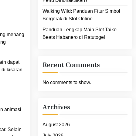
Perlu Dinonaktifkan?
Walking Wild: Panduan Fitur Simbol
Bergerak di Slot Online
Panduan Lengkap Main Slot Taiko
uang menang
Beats Habanero di Ratutogel
ang
ain dapat
Recent Comments
di kisaran
No comments to show.
Archives
an animasi
August 2026
ar. Selain
July 2026