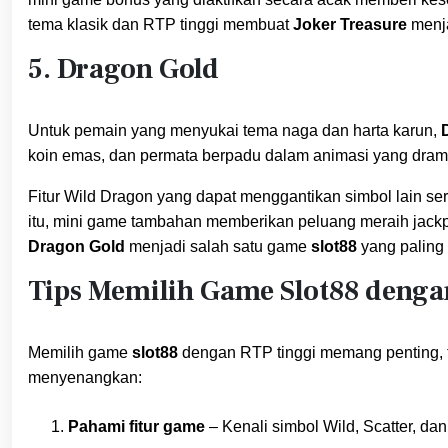
tema klasik dan RTP tinggi membuat
Joker Treasure
menja
5. Dragon Gold
Untuk pemain yang menyukai tema naga dan harta karun,
koin emas, dan permata berpadu dalam animasi yang drama
Fitur Wild Dragon yang dapat menggantikan simbol lain se
itu, mini game tambahan memberikan peluang meraih jackp
Dragon Gold
menjadi salah satu game
slot88
yang paling 
Tips Memilih Game Slot88 denga
Memilih game
slot88
dengan RTP tinggi memang penting, t
menyenangkan:
Pahami fitur game
– Kenali simbol Wild, Scatter, 