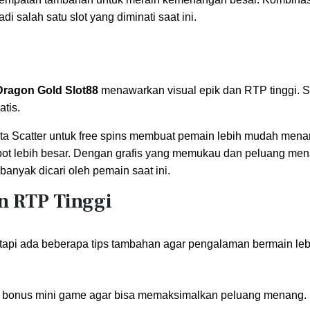
di salah satu slot yang diminati saat ini.
Dragon Gold Slot88
menawarkan visual epik dan RTP tinggi. S
tis.
rta Scatter untuk free spins membuat pemain lebih mudah mena
ot lebih besar. Dengan grafis yang memukau dan peluang mena
banyak dicari oleh pemain saat ini.
n RTP Tinggi
api ada beberapa tips tambahan agar pengalaman bermain leb
dan bonus mini game agar bisa memaksimalkan peluang menang.