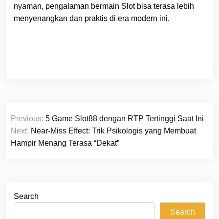
nyaman, pengalaman bermain Slot bisa terasa lebih
menyenangkan dan praktis di era modern ini.
Post
Previous:
5 Game Slot88 dengan RTP Tertinggi Saat Ini
navigation
Next:
Near-Miss Effect: Trik Psikologis yang Membuat
Hampir Menang Terasa “Dekat”
Search
Search