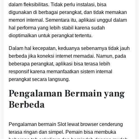
dalam fleksibilitas. Tidak perlu instalasi, bisa
digunakan di berbagai perangkat, dan tidak memakan
memori internal. Sementara itu, aplikasi unggul dalam
hal performa yang lebih stabil karena sudah
dioptimalkan untuk perangkat tertentu.
Dalam hal kecepatan, keduanya sebenarnya tidak jauh
berbeda jika koneksi internet memadai. Namun, pada
beberapa perangkat, aplikasi bisa terasa lebih
responsif karena memanfaatkan sistem internal
perangkat secara langsung.
Pengalaman Bermain yang
Berbeda
Pengalaman bermain Slot lewat browser cenderung
terasa ringan dan simpel. Pemain bisa membuka